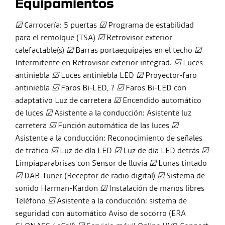
Equipamientos
☑
Carrocería: 5 puertas
☑
Programa de estabilidad
para el remolque (TSA)
☑
Retrovisor exterior
calefactable(s)
☑
Barras portaequipajes en el techo
☑
Intermitente en Retrovisor exterior integrad.
☑
Luces
antiniebla
☑
Luces antiniebla LED
☑
Proyector-faro
antiniebla
☑
Faros Bi-LED, ?
☑
Faros Bi-LED con
adaptativo Luz de carretera
☑
Encendido automático
de luces
☑
Asistente a la conducción: Asistente luz
carretera
☑
Función automática de las luces
☑
Asistente a la conducción: Reconocimiento de señales
de tráfico
☑
Luz de día LED
☑
Luz de día LED detrás
☑
Limpiaparabrisas con Sensor de lluvia
☑
Lunas tintado
☑
DAB-Tuner (Receptor de radio digital)
☑
Sistema de
sonido Harman-Kardon
☑
Instalación de manos libres
Teléfono
☑
Asistente a la conducción: sistema de
seguridad con automático Aviso de socorro (ERA