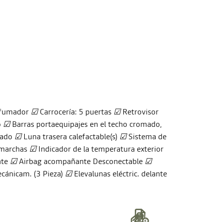
 fumador
☑
Carrocería: 5 puertas
☑
Retrovisor
o
☑
Barras portaequipajes en el techo cromado,
tado
☑
Luna trasera calefactable(s)
☑
Sistema de
 marchas
☑
Indicador de la temperatura exterior
nte
☑
Airbag acompañante Desconectable
☑
cánicam. (3 Pieza)
☑
Elevalunas eléctric. delante