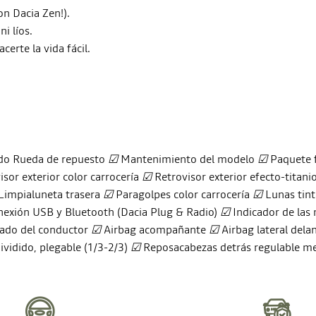
on Dacia Zen!).
i líos.
erte la vida fácil.
ado Rueda de repuesto
☑
Mantenimiento del modelo
☑
Paquete
sor exterior color carrocería
☑
Retrovisor exterior efecto-titani
Limpialuneta trasera
☑
Paragolpes color carrocería
☑
Lunas tin
nexión USB y Bluetooth (Dacia Plug & Radio)
☑
Indicador de las
lado del conductor
☑
Airbag acompañante
☑
Airbag lateral dela
dividido, plegable (1/3-2/3)
☑
Reposacabezas detrás regulable me