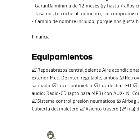
- Garantía mínima de 12 meses (¡y hasta 7 años c
- Tasamos tu coche al momento, sin compromiso n
- Cambio de nombre incluido, porque nos gusta hac
Financia
Equipamientos
☑
Reposabrazos central delante Aire acondicion
exterior Mec. De inter. regulable, ambos
☑
Retrovi
satinado
☑
Luces antiniebla
☑
Luz de día LED
☑
audio: Radio-CD (apto para MP3) con AUX-IN, Co
☑
Sistema control presión neumáticos
☑
Airbag 
Cubierta del maletero
☑
Asiento trasero (2ª fila) 