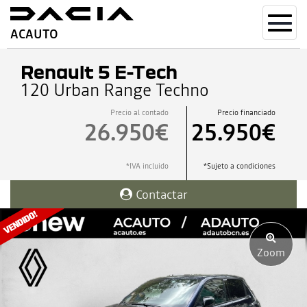
Toggl
ACAUTO
navig
Renault 5 E-Tech
120 Urban Range Techno
Precio al contado
Precio financiado
26.950€
25.950€
*IVA incluido
*Sujeto a condiciones
Contactar
Zoom